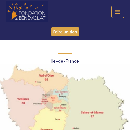
Aller
Mai
au
Men
contenu
Ile-de-France