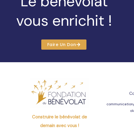
Le bénévolat
vous enrichit !
Faire Un Don
Co
communication
ol
Construire le bénévolat de
demain avec vous !