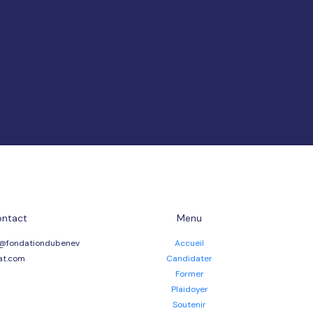
ntact
Menu
@fondationdubenev
Accueil
at.com
Candidater
Former
Plaidoyer
Soutenir